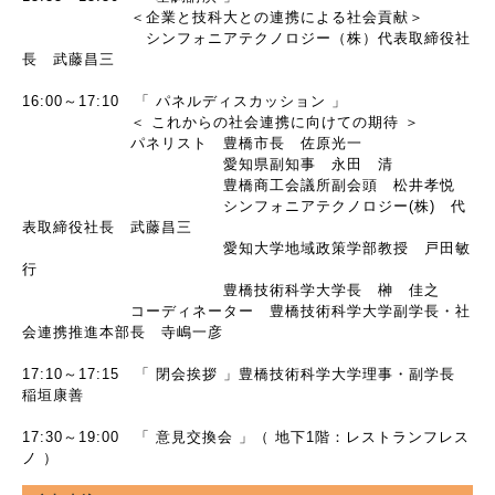
＜企業と技科大との連携による社会貢献＞
シンフォニアテクノロジー（株）代表取締役社
長 武藤昌三
16:00～17:10 「 パネルディスカッション 」
＜ これからの社会連携に向けての期待 ＞
パネリスト 豊橋市長 佐原光一
愛知県副知事 永田 清
豊橋商工会議所副会頭 松井孝悦
シンフォニアテクノロジー(株) 代
表取締役社長 武藤昌三
愛知大学地域政策学部教授 戸田敏
行
豊橋技術科学大学長 榊 佳之
コーディネーター 豊橋技術科学大学副学長・社
会連携推進本部長 寺嶋一彦
17:10～17:15 「 閉会挨拶 」豊橋技術科学大学理事・副学長
稲垣康善
17:30～19:00 「 意見交換会 」（ 地下1階：レストランフレス
ノ ）