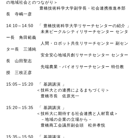
の地域社会とのつながり＞
豊橋技術科学大学副学長・社会連携推進本部
長 寺嶋一彦
14:10～14:50 「 豊橋技術科学大学リサーチセンターの紹介 」
未来ビークルシティリサーチセンター センタ
ー長 角田範義
人間・ロボット共生リサーチセンター 副セン
ター長 三浦純
安全安心地域共創リサーチセンター センター
長 山田聖志
先端農業・バイオリサーチセンター 特任教
授 三枝正彦
15:05～15:20 「 基調講演 」
＜技科大との連携によるまちづくり＞
豊橋市長 佐原光一
15:20～15:35 「 基調講演 」
＜技科大に期待する社会連携と人材育成＞
－地域の企業の立場から－
豊橋商工会議所副会頭 松井孝悦
15:35～15:50 「 基調講演 」