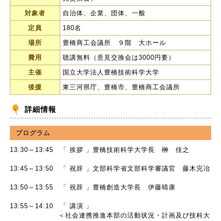
対象者
自治体、企業、団体、一般
定員
180名
場所
豊橋商工会議所 ９階 大ホール
費用
聴講無料（意見交換会は3000円要）
主催
国立大学法人豊橋技術科学大学
後援
東三河県庁、豊橋市、豊橋商工会議所
詳細情報
プログラム
13:30～13:45 「 挨拶 」豊橋技術科学大学長 榊 佳之
13:45～13:50 「 祝辞 」文部科学省文部科学審議官 藤木完冶
13:50～13:55 「 祝辞 」豊橋創造大学長 伊藤晴康
13:55～14:10 「 講演 」
＜社会連携推進本部の活動状況・計画及び技科大