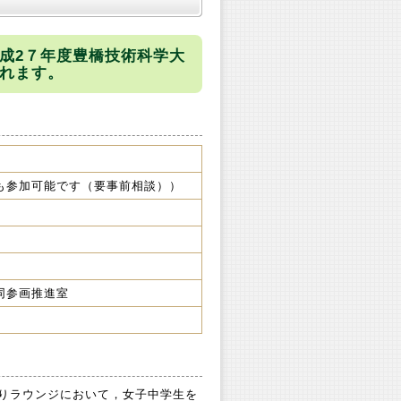
成2７年度豊橋技術科学大
れます。
も参加可能です（要事前相談））
同参画推進室
りラウンジにおいて，女子中学生を