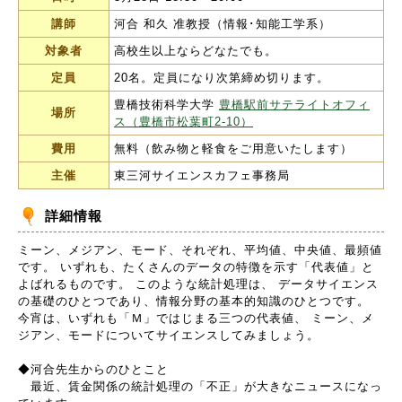
講師
河合 和久 准教授（情報･知能工学系）
対象者
高校生以上ならどなたでも。
定員
20名。定員になり次第締め切ります。
豊橋技術科学大学
豊橋駅前サテライトオフィ
場所
ス（豊橋市松葉町2-10）
費用
無料（飲み物と軽食をご用意いたします）
主催
東三河サイエンスカフェ事務局
詳細情報
ミーン、メジアン、モード、それぞれ、平均値、中央値、最頻値
です。 いずれも、たくさんのデータの特徴を示す「代表値」と
よばれるものです。 このような統計処理は、 データサイエンス
の基礎のひとつであり、情報分野の基本的知識のひとつです。
今宵は、いずれも「Ｍ」ではじまる三つの代表値、 ミーン、メ
ジアン、モードについてサイエンスしてみましょう。
◆河合先生からのひとこと
最近、賃金関係の統計処理の「不正」が大きなニュースになっ