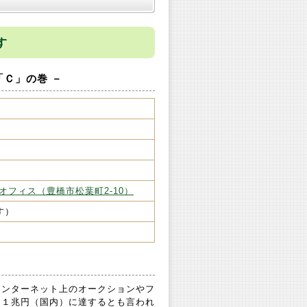
す
Ｚ「Ｃ」の巻 －
オフィス（豊橋市松葉町2-10）
す）
インターネット上のオークションやフ
間１兆円（国内）に達するとも言われ