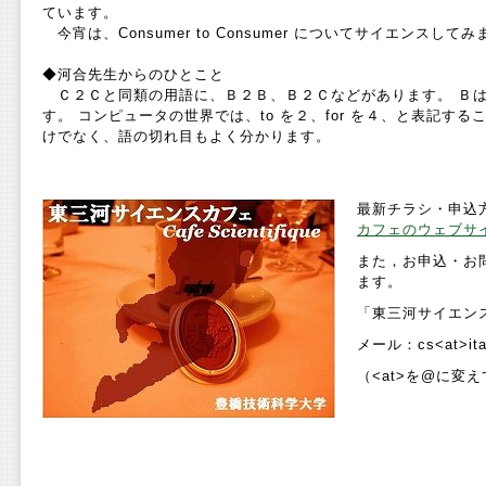
ています。
今宵は、Consumer to Consumer についてサイエンスして
◆河合先生からのひとこと
Ｃ２Ｃと同類の用語に、Ｂ２Ｂ、Ｂ２Ｃなどがあります。 Ｂは、B
す。 コンピュータの世界では、to を２、for を４、と表記す
けでなく、語の切れ目もよく分かります。
最新チラシ・申
込
カフェのウェブサ
また，お申込・お
ます。
「東三河サイエン
メール：cs<at>ita.c
（<at>を@に変