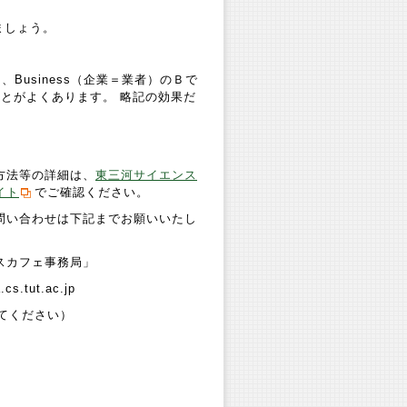
みましょう。
usiness（企業＝業者）のＢで
ることがよくあります。 略記の効果だ
方法等の詳細は、
東三河サイエンス
イト
でご確認ください。
問い合わせは下記までお願いいたし
スカフェ事務局」
s.tut.ac.jp
えてください）