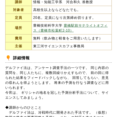
講師
情報・知能工学系 河合和久 准教授
対象者
高校生以上ならどなたでも。
定員
20名。定員になり次第締め切ります。
豊橋技術科学大学
豊橋駅前サテライトオフィ
場所
ス（豊橋市松葉町2-10）
費用
無料（飲み物と軽食をご用意いたします）
主催
東三河サイエンスカフェ事務局
詳細情報
デルファイ法は、アンケート調査手法の一つです。 同じ内容の
質問を、同じ人たちに、複数回繰りかえすもので、 前の回に得
られた結果をフィードバックしながら、 回答してもらい、意見
の収れんを得ようとします。 将来の予測を行なう調査などに用
いられます。
今宵は、 ギリシャの地名を冠した予測分析手法について、サイ
エンスしてみましょう。
◆講師からのひとこと
デルファイ法は、冷戦時代に開発された手法です。 （仮想）