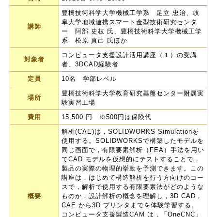
豊橋技術科学大学機械工学系 足立 忠治、岐
阜大学地域連携スマート金型技術研究センタ
講師
ー 阿部 史枝 氏、豊橋技術科学大学機械工学
系 松原 真己 氏ほか
コンピュータ支援設計活用講座（１）の受講
対象者
者、3DCAD経験者
定員
10名 学部レベル
豊橋技術科学大学教育研究基盤センター附属実
場所
験実習工場
費用
15,500 円 ※500円は保険代
解析(CAE)は，SOLIDWORKS Simulationを
使用する。SOLIDWORKSで構築したモデルを
同じ画面で，有限要素解析（FEA）手法を用い
てCAD モデルを仮想的にテストすることで，
製品の実際の物理的挙動を予測できます。この
講座は，はじめて構造解析を行う方向けのコー
スで，解析で使用する有限要素法がどのような
概要
ものか，設計解析の概念を理解し，3D CAD，
CAE から3D プリンタまでを体験学習する。
コンピュータ支援製造CAM は，「OneCNC」