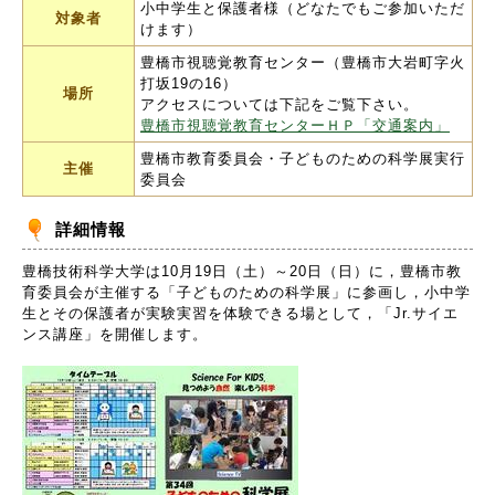
小中学生と保護者様（どなたでもご参加いただ
対象者
けます）
豊橋市視聴覚教育センター（豊橋市大岩町字火
打坂19の16）
場所
アクセスについては下記をご覧下さい。
豊橋市視聴覚教育センターＨＰ「交通案内」
豊橋市教育委員会・子どものための科学展実行
主催
委員会
詳細情報
豊橋技術科学大学は10月19日（土）～20日（日）に，豊橋市教
育委員会が主催する「子どものための科学展」に参画し，小中学
生とその保護者が実験実習を体験できる場として，「Jr.サイエ
ンス講座」を開催します。