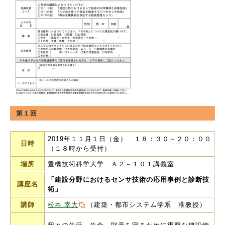
第１回
2019年１１月１日（金） １８：３０～２０：００
日時
（１８時から受付）
場所
豊橋技術科学大学 Ａ２－１０１講義室
「建設分野におけるセンサ技術の応用事例と診断技
講座名
術」
講師
松本 幸大
（建築・都市システム学系 准教授）