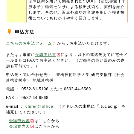
伝導技術を用いて開発されたSQUID（超伝導量子干
渉素子）磁気センサによる検出技術や、実例を紹介
します。その他、近赤外線や超音波を用いた検査技
術についてもわかりやすく紹介します。
申込方法
こちらのお申込フォーム
から，お申込いただけます。
または，事前に
受講申込書
により，以下の連絡先あてに電子メ
ールまたはFAXでお申込ください。 （ご都合の良い回のみの参
加も可能です。）
申込先・問い合わせ先： 豊橋技術科学大学 研究支援課（社会
連携支援室） 地域連携係
電話 ： 0532-81-5196 または 0532-44-6569
FAX ： 0532-44-6568
e-mail ：
chiren@office
（アドレスの末尾に「.tut.ac.jp」を
補完してください。）
受講申込書
はこちらから
会場案内図
はこちらから