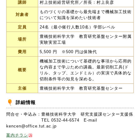
講師
村上技術経営研究所／所長：村上良彦
ものづくりの基礎から最先端まで機械加工技術
対象者
について知識を深めたい技術者
定員
24名（最小催行人数10名）学部レベル
豊橋技術科学大学 教育研究基盤センター附属
場所
実験実習工場
費用
5,500 円 ※500 円は保険代
機械加工技術について基礎的な事項から応用的
な内容まで学ぶための講義。最新切削工具(ド
概要
リル、タップ、エンドミル）の実演で具体的な
切削条件等の知見を深める。
主催
豊橋技術科学大学 教育研究基盤センター
詳細情報
問合せ・申込み：豊橋技術科学大学 研究支援課センター支援係
TEL 0532-44-6574 E-mail
kencen@office.tut.ac.jp
案内チラシ