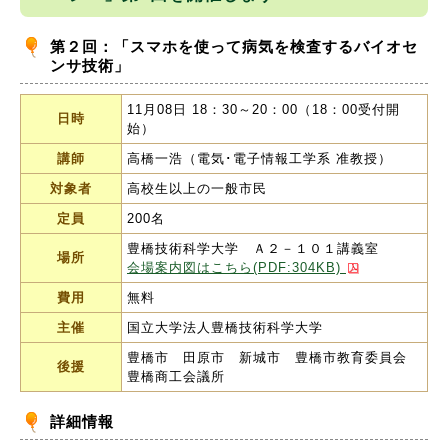
第２回：「スマホを使って病気を検査するバイオセ
ンサ技術」
11月08日 18：30～20：00（18：00受付開
日時
始）
講師
高橋一浩（電気･電子情報工学系 准教授）
対象者
高校生以上の一般市民
定員
200名
豊橋技術科学大学 Ａ２－１０１講義室
場所
会場案内図はこちら(PDF:304KB)
費用
無料
主催
国立大学法人豊橋技術科学大学
豊橋市 田原市 新城市 豊橋市教育委員会
後援
豊橋商工会議所
詳細情報