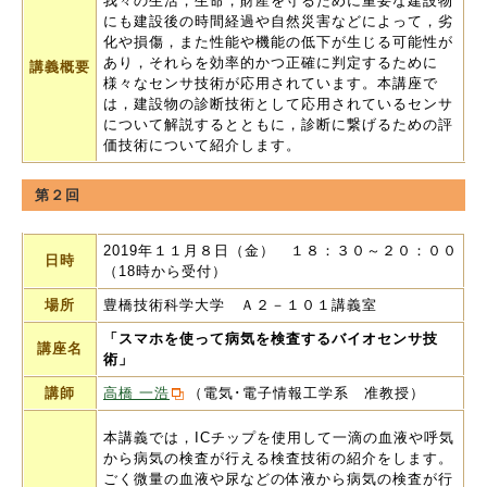
我々の生活，生命，財産を守るために重要な建設物
にも建設後の時間経過や自然災害などによって，劣
化や損傷，また性能や機能の低下が生じる可能性が
あり，それらを効率的かつ正確に判定するために
講義概要
様々なセンサ技術が応用されています。本講座で
は，建設物の診断技術として応用されているセンサ
について解説するとともに，診断に繋げるための評
価技術について紹介します。
第２回
2019年１１月８日（金） １８：３０～２０：００
日時
（18時から受付）
場所
豊橋技術科学大学 Ａ２－１０１講義室
「スマホを使って病気を検査するバイオセンサ技
講座名
術」
講師
高橋 一浩
（電気･電子情報工学系 准教授）
本講義では，ICチップを使用して一滴の血液や呼気
から病気の検査が行える検査技術の紹介をします。
ごく微量の血液や尿などの体液から病気の検査が行