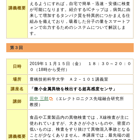
えるようにすれば，自宅で簡単・迅速・安価に検査
講義概要
が可能になります。紹介するICチップは，病気に由
来して増加するタンパク質を特異的につかまえる仕
組みを備えており，吸着した分子の量をスマートフ
ォンで出力するためのシステムについて解説しま
す。
第３回
2019年１１月１５日（金） １８：３０～２０：０
日時
０（18時から受付）
場所
豊橋技術科学大学 Ａ２－１０１講義室
講座名
「微小金属異物を検出する超高感度センサ」
田中 三郎
（エレクトロニクス先端融合研究所
講師
教授）
食品や工業製品内の異物検査では，X線検査が主に
使われていますが、大きさが小さいものや、密度の
低いものは、検査をすり抜けて異物混入事故となる
ことが少なくありません。本講座では，最先端の超
講義概要