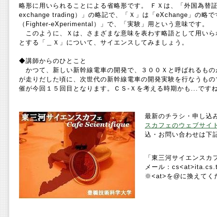
略形に用いられることによる省略形です。 ＦＸは、「外国為替証拠金取引（
exchange trading）」の略記で、「Ｘ」は「eXchange」
（Fighter-eXperimental）」で、「実験」用という意味です。
このように、Ｘは、さまざまな意味を表わす略語として用いら
とする「＿Ｘ」について、サイエンスしてみましょう。
◆講師からのひとこと
かつて、新しい新幹線電車の開発で、３００Ｘと呼ばれるもの
が走りだした頃に、次世代の新幹線電車の開発実験を行なうもの
催が今回１５回目となります。ＣＳ-Ｘを考える時期かも...です
最新のチラシ・申し込
スカフェのウェブサイ
込・お問い合わせは下
「東三河サイエンスカ
メール：cs<at>ita.cs.tu
※<at>を@に換えてく