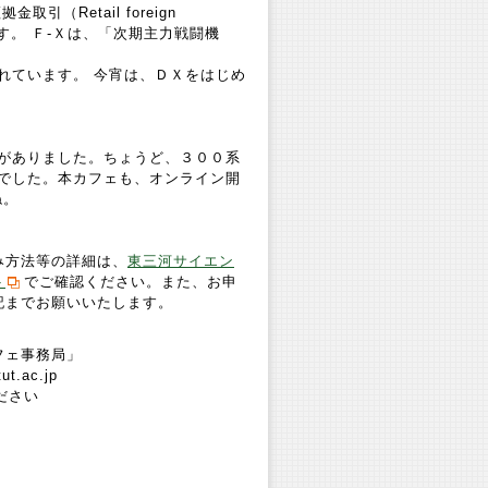
Retail foreign
の略です。 Ｆ-Ｘは、「次期主力戦闘機
れています。 今宵は、ＤＸをはじめ
がありました。ちょうど、３００系
でした。本カフェも、オンライン開
ね。
み方法等の詳細は、
東三河サイエン
ト
でご確認ください。また、お申
記までお願いいたします。
フェ事務局」
t.ac.jp
ださい