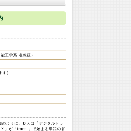
内
知能工学系 准教授）
ます）
知のように、ＤＸは「デジタルトラ
で、「Ｘ」が「trans-」で始まる単語の省