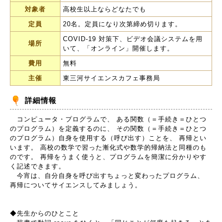
対象者
高校生以上ならどなたでも
定員
20名。定員になり次第締め切ります。
COVID-19 対策下、ビデオ会議システムを用
場所
いて、「オンライン」開催します。
費用
無料
主催
東三河サイエンスカフェ事務局
詳細情報
コンピュータ・プログラムで、 ある関数（＝手続き＝ひとつ
のプログラム）を定義するのに、 その関数（＝手続き＝ひとつ
のプログラム）自身を使用する（呼び出す）ことを、 再帰とい
います。 高校の数学で習った漸化式や数学的帰納法と同種のも
のです。 再帰をうまく使うと、プログラムを簡潔に分かりやす
く記述できます。
今宵は、自分自身を呼び出すちょっと変わったプログラム、
再帰についてサイエンスしてみましょう。
◆先生からのひとこと