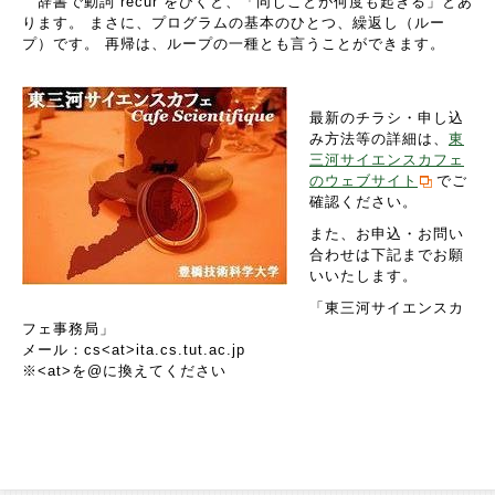
辞書で動詞 recur をひくと、「同じことが何度も起きる」とあ
ります。 まさに、プログラムの基本のひとつ、繰返し（ルー
プ）です。 再帰は、ループの一種とも言うことができます。
最新のチラシ・申し込
み方法等の詳細は、
東
三河サイエンスカフェ
のウェブサイト
でご
確認ください。
また、お申込・お問い
合わせは下記までお願
いいたします。
「東三河サイエンスカ
フェ事務局」
メール：cs<at>ita.cs.tut.ac.jp
※<at>を@に換えてください