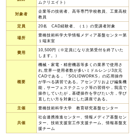
ムクリエイト）
企業等の技術者、高等専門学校教員、工業高校
対象者
教員
定員
20名 CAD経験者、（１）の受講者対象
豊橋技術科学大学情報メディア基盤センター第
場所
１端末室
10,500円（※定員になり次第受付を終了いた
費用
します。）
機械・家電・精密機器等多くの業界で使用さ
れ,世界一使用者数が多いミドルレンジ3次元
CADである，「SOLIDWORKS」の応用操作
概要
が学べる講習である。アセンブリおよび編集機
能，サーフェステクニック等の習得や，我流で
操作していたが，基礎操作を学びたい方，学び
直したい方を対象にした講座である。
主催
豊橋技術科学大学 教育研究基盤センター
社会連携推進センター、情報メディア基盤セン
共催
ター、技術支援室工作支援チーム、情報基盤支
援チーム