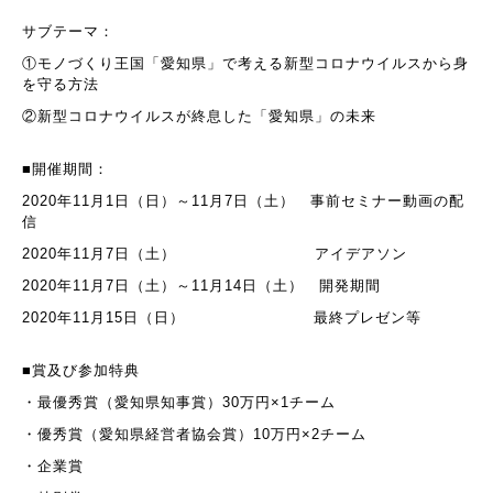
サブテーマ：
①モノづくり王国「愛知県」で考える新型コロナウイルスから身
を守る方法
②新型コロナウイルスが終息した「愛知県」の未来
■開催期間：
2020
年
11
月
1
日（日）～
11
月
7
日（土） 事前セミナー動画の配
信
2020
年
11
月
7
日（土） アイデアソン
2020
年
11
月
7
日（土）～
11
月
14
日（土） 開発期間
2020
年
11
月
15
日（日） 最終プレゼン等
■賞及び参加特典
・最優秀賞（愛知県知事賞）
30
万円×
1
チーム
・優秀賞（愛知県経営者協会賞）
10
万円×
2
チーム
・企業賞