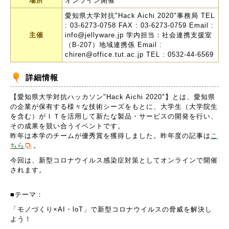
場所
オンライン開催
愛知県大学対抗"Hack Aichi 2020"事務局 TEL
: 03-6273-0758 FAX : 03-6273-0759 Email :
主催
info@jellyware.jp 学内担当：社会連携支援室
（B-207）地域連携係 Email :
chiren@office.tut.ac.jp TEL : 0532-44-6569
詳細情報
【愛知県大学対抗ハッカソン
"Hack Aichi 2020"
】とは、愛知県
の企業が保有する様々な技術シーズをもとに、大学生（大学院生
を含む）がＩＴを活用して新たな製品・サービスの開発を行い、
その成果を競い合うイベントです。
昨年は本学のチームが優秀賞を獲得しました。昨年度の記事は
こ
ちら
。
今回は、新型コロナウイルス感染症対策としてオンラインで開催
されます。
■テーマ：
「モノづくり×
AI
・
loT
」で新型コロナウイルスの脅威を解決し
よう！