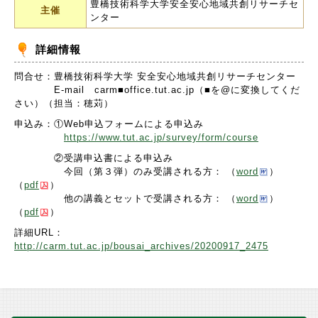
豊橋技術科学大学安全安心地域共創リサーチセ
主催
ンター
詳細情報
問合せ：豊橋技術科学大学 安全安心地域共創リサーチセンター
E-mail carm■office.tut.ac.jp（■を@に変換してくだ
さい）（担当：穂苅）
申込み：①Web申込フォームによる申込み
https://www.tut.ac.jp/survey/form/course
②受講申込書による申込み
今回（第３弾）のみ受講される方： （
word
）
（
pdf
）
他の講義とセットで受講される方： （
word
）
（
pdf
）
詳細URL：
http://carm.tut.ac.jp/bousai_archives/20200917_2475