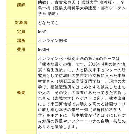
助教）、古賀元也氏（ 崇城大学 准教授）、辛
講師
島一樹（豊橋技術科学大学建築・都市システム
学系 助教）
対象者
どなたでも
定員
50名
場所
オンライン開催
費用
500円
オンライン化・特別企画の第3弾のテーマは
「熊本地震その後」です。2016年4月の熊本地
震「発生直後」に、人と防災未来センターの研
究員として益城町の災害対応支援に入った本塚
智貴さん（明石工業高等専門学校）、現地の大
学で、福祉避難所をはじめとする被災したまち
概要
や人の「その後」の調査にあたってきた古賀元
也さん（崇城大学）をゲストに迎え、熊本出身
にして東三河地域で共助力を高める計画づくり
に取り組む本学の辛島一樹（豊橋技術科学大
学）をホストに、熊本地震が浮きぼりにした防
災対策の課題やアフターコロナの自助・共助の
あり方を議論します。