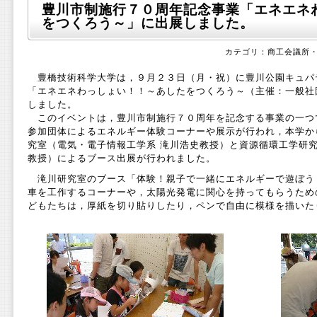
豊川市制施行７０周年記念事業「エネエネ
をつくろう～」に出展しました。
カテゴリ：商工会議所・企
豊橋技術科学大学は，９月２３日（月・祝）に豊川公園キュパ
「エネエネわっしょい！！～あしたをつくろう～（主催：一般社
しました。
このイベントは，豊川市制施行７０周年を記念する事業の一つ
参加団体によるエネルギー体験コーナーや展示が行われ，本学か
究室（電気・電子情報工学系 滝川浩史教授）と資源循環工学研究
教授）によるブース出展が行われました。
滝川研究室のブース「体験！親子で一緒にエネルギーで遊ぼう
車を工作するコーナーや，太陽光発電に関心を持ってもらうため
どもたちは，厚紙を切り貼りしたり，ペンで自由に模様を描いた