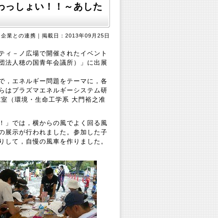
わっしょい！！～あした
業との連携｜掲載日：2013年09月25日
ティ－ノ広場で開催されたイベント
団法人穂の国青年会議所）」に出展
で，エネルギー問題をテーマに，各
らはプラズマエネルギーシステム研
室（環境・生命工学系 大門裕之准
！」では，横からの風でよく回る風
の展示が行われました。参加した子
りして，自慢の風車を作りました。