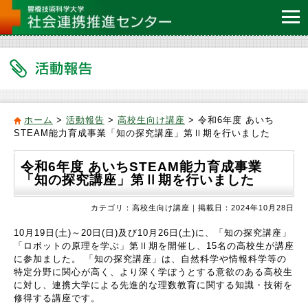
ホーム
>
活動報告
>
高校生向け講座
> 令和6年度 あいち
STEAM能力育成事業「知の探究講座」第Ⅱ期を行いました
令和6年度 あいちSTEAM能力育成事業
「知の探究講座」第Ⅱ期を行いました
カテゴリ：高校生向け講座｜掲載日：2024年10月28日
10月19日(土)～20日(日)及び10月26日(土)に、「知の探究講座」
「ロボットの原理を学ぶ」第Ⅱ期を開催し、15名の高校生が講座
に参加ました。 「知の探究講座」は、自然科学や情報科学等の
特定分野に関心が高く、より深く学ぼうとする意欲のある高校生
に対し、連携大学による先進的な理数教育に関する知識・技術を
修得する講座です。