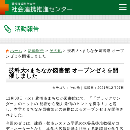
ホーム
>
活動報告
>
その他
> 技科大×まちなか図書館 オープ
ンゼミを開催しました
技科大×まちなか図書館 オープンゼミを開
催しました
カテゴリ：その他｜掲載日：2021年12月07日
11月30日（火）豊橋市まちなか図書館にて、「『ブラックサン
ダー』のヒットの 秘密から魅力発信のヒントを得る！」と題
し、本学とまちなか図書館との連携によるオープンゼミが開催さ
れました。
今回のゼミは、建築・都市システム学系の水谷晃啓准教授がコー
ディネーターとなり、本学の広報活動を担当する教職員や学生広