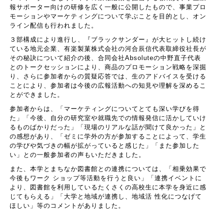
報サポーター向けの研修を広く一般に公開したもので、事業プロ
モーションやマーケティングについて学ぶことを目的とし、オン
ライン配信も行われました。
３部構成により進行し、『ブラックサンダー』が大ヒットし続け
ている地元企業、有楽製菓株式会社の河合辰信代表取締役社長が
その秘訣について紹介の後、合同会社Absoluteの中野直子代表
とのトークセッションにより、商品のプロモーション戦略を深掘
り、さらに参加者からの質疑応答では、生のアドバイスを受ける
ことにより、参加者は今後の広報活動への知見や理解を深めるこ
とができました。
参加者からは、「マーケティングについてとても深い学びを得
た」「今後、自分の研究室や就職先での情報発信に活かしていけ
るものばかりだった」「現場のリアルな話が聞けて良かった」と
の感想があり、「ゼミに学外の方が参加することによって、学生
の学びや気づきの幅が拡がっていると感じた」「また参加した
い」との一般参加者の声もいただきました。
また、本学とまちなか図書館との連携については、「相乗効果で
今後もワーク ショップ等活動を行うと良い」「連携イベントに
より、図書館を利用しているたくさくの高校生に本学を身近に感
じてもらえる」「大学と地域が連携し、地域活 性化につなげて
ほしい」等のコメントがありました。