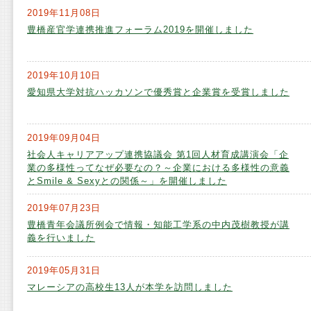
2019年11月08日
豊橋産官学連携推進フォーラム2019を開催しました
2019年10月10日
愛知県大学対抗ハッカソンで優秀賞と企業賞を受賞しました
2019年09月04日
社会人キャリアアップ連携協議会 第1回人材育成講演会「企
業の多様性ってなぜ必要なの？～企業における多様性の意義
とSmile & Sexyとの関係～」を開催しました
2019年07月23日
豊橋青年会議所例会で情報・知能工学系の中内茂樹教授が講
義を行いました
2019年05月31日
マレーシアの高校生13人が本学を訪問しました