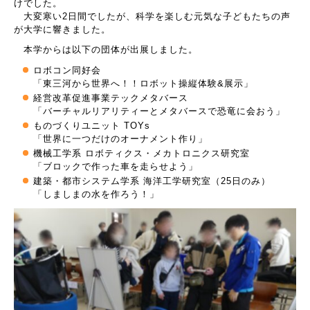
けでした。
大変寒い2日間でしたが、科学を楽しむ元気な子どもたちの声
が大学に響きました。
本学からは以下の団体が出展しました。
ロボコン同好会
「東三河から世界へ！！ロボット操縦体験&展示」
経営改革促進事業テックメタバース
「バーチャルリアリティーとメタバースで恐竜に会おう」
ものづくりユニット TOYs
「世界に一つだけのオーナメント作り」
機械工学系 ロボティクス・メカトロニクス研究室
「ブロックで作った車を走らせよう」
建築・都市システム学系 海洋工学研究室（25日のみ）
「しましまの水を作ろう！」