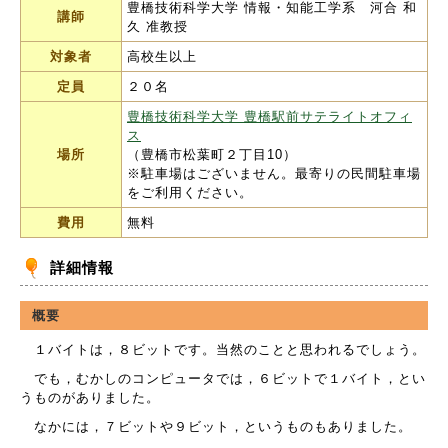
豊橋技術科学大学 情報・知能工学系 河合 和
講師
久 准教授
対象者
高校生以上
定員
２０名
豊橋技術科学大学 豊橋駅前サテライトオフィ
ス
場所
（豊橋市松葉町２丁目10）
※駐車場はございません。最寄りの民間駐車場
をご利用ください。
費用
無料
詳細情報
概要
１バイトは，８ビットです。当然のことと思われるでしょう。
でも，むかしのコンピュータでは，６ビットで１バイト，とい
うものがありました。
なかには，７ビットや９ビット，というものもありました。