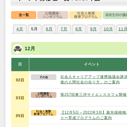
4月
5月
6月
7月
8月
9月
10月
11
12月
日
イベント
社会人キャリアアップ連携協議会講演
02日
後の人間社会の在り方」のご案内
第257回東三河サイエンスカフェ開
03日
【12月5日～2022年3月】最先端植
05日
ャー育成プログラムのご案内