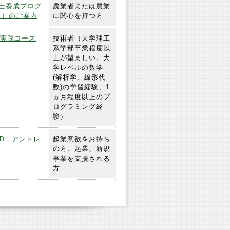
導士養成プログ
農業者または農業
ス）のご案内
に関心を持つ方
ス実践コース
技術者（大学理工
系学部卒業程度以
上が望ましい。大
学レベルの数学
(解析学、線形代
数)の学習経験、1
ヵ月程度以上のプ
ログラミング経
験）
「D．アントレ
起業意欲をお持ち
の方、起業、新規
事業を支援される
方