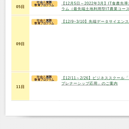
【12月5日～2022年3月】IT食農先
05日
ラム（最先端土地利用型IT農業コー
【12/9~3/10】先端データサイエン
09日
【12/11～2/26】ビジネススクール
プレナーシップ応用」のご案内
11日