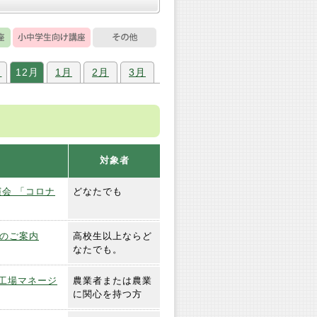
月
12月
1月
2月
3月
対象者
会 「コロナ
どなたでも
催のご案内
高校生以上ならど
なたでも。
物工場マネージ
農業者または農業
に関心を持つ方