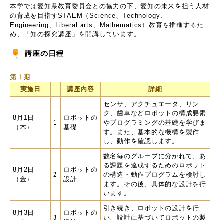
本学では愛知県教育委員会との協力の下、愛知の未来を担う人材
の育成を目指すSTAEM（Science、Technology、
Engineering、Liberal arts、Mathematics）教育を推進するた
め、「知の探究講座」を開講しています。
講座の日程
第Ⅰ期
実施日
講座内容
詳細
センサ、アクチュエータ、リン
ク、歯車などロボットの構成要素
8月1日
ロボットの
1
やプログラミングの基礎を学びま
（木）
基礎
す。また、基本的な機構を製作
し、動作を確認します。
数名毎のグループに分かれて、あ
る課題を達成するためのロボット
8月2日
ロボットの
2
の構造・動作プログラムを検討し
（金）
設計
ます。その後、具体的な設計を行
います。
引き続き、ロボットの設計を行
8月3日
ロボットの
3
い、設計に基づいてロボットの製