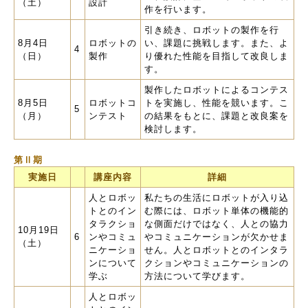
（土）
設計
作を行います。
引き続き、ロボットの製作を行
8月4日
ロボットの
い、課題に挑戦します。また、よ
4
（日）
製作
り優れた性能を目指して改良しま
す。
製作したロボットによるコンテス
8月5日
ロボットコ
トを実施し、性能を競います。こ
5
（月）
ンテスト
の結果をもとに、課題と改良案を
検討します。
第Ⅱ期
実施日
講座内容
詳細
人とロボッ
私たちの生活にロボットが入り込
トとのイン
む際には、ロボット単体の機能的
タラクショ
な側面だけではなく、人との協力
10月19日
6
ンやコミュ
やコミュニケーションが欠かせま
（土）
ニケーショ
せん。人とロボットとのインタラ
ンについて
クションやコミュニケーションの
学ぶ
方法について学びます。
人とロボッ