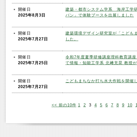
開催日
建築・都市システム学系 海岸工学研
2025年8月3日
バン」で体験ブースを出展しました
開催日
建築環境デザイン研究室が「こども
2025年7月27日
した。
開催日
令和7年度夏季研修講座理科教育講座
2025年7月25日
て情報・知能工学系 北﨑充晃 教授
開催日
こどもまちなか打ち水大作戦を開催
2025年7月27日
<< 前の10件
1
2
3
4
5
6
7
8
9
10